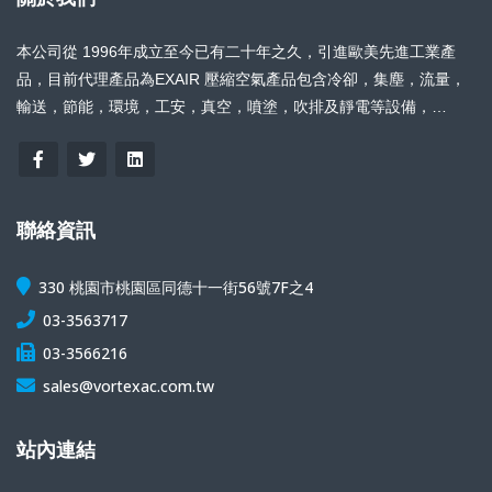
本公司從 1996年成立至今已有二十年之久，引進歐美先進工業產
品，目前代理產品為EXAIR 壓縮空氣產品包含冷卻，集塵，流量，
輸送，節能，環境，工安，真空，噴塗，吹排及靜電等設備，
FRASER 靜電消除器產品包含防爆靜電消除器，直流頻率靜電消除
器，靜電儀，靜電繩，靜電刷，
聯絡資訊
330 桃園市桃園區同德十一街56號7F之4
03-3563717
03-3566216
sales@vortexac.com.tw
站內連結