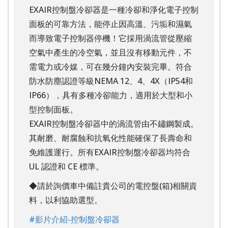
EXAIR控制盤冷卻器是一種冷卻和淨化電子控制
面板的可靠方法，能停止因高溫、污垢和濕氣
而導致電子控制器停機！
它採用渦流管從壓縮
空氣中產生的冷空氣，並且沒有移動元件，不
需電力或冷媒，可在幾分鐘內安裝完畢。
符合
防水防塵認證等級NEMA 12、4、4X（IP54和
IP66），具有多種冷卻能力，適用於大型和小
型控制面板。
EXAIR控制盤冷卻器中的渦流管由不鏽鋼製成。
其耐磨、耐腐蝕和抗氧化性能確保了長壽命和
免維護運行。所有EXAIR控制盤冷卻器均符合
UL 認證和 CE 標準。
◆請於詢價車中備註貴公司的電控盤(箱)相關資
料，以利協助選型。
#影片介紹-控制盤冷卻器